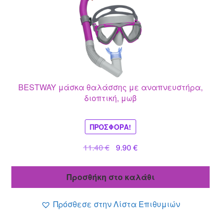
BESTWAY μάσκα θαλάσσης με αναπνευστήρα,
διοπτική, μωβ
ΠΡΟΣΦΟΡΆ!
Original
Η
11.40
€
9.90
€
price
τρέχουσα
was:
τιμή
Προσθήκη στο καλάθι
11.40 €.
είναι:
9.90 €.
Πρόσθεσε στην Λίστα Επιθυμιών