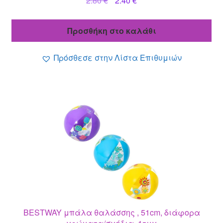
2.80
€
2.40
€
price
τρέχουσα
was:
τιμή
Προσθήκη στο καλάθι
2.80 €.
είναι:
2.40 €.
Πρόσθεσε στην Λίστα Επιθυμιών
BESTWAY μπάλα θαλάσσης , 51cm, διάφορα