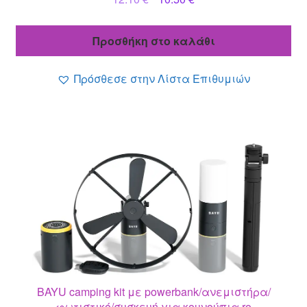
price
τρέχουσα
was:
τιμή
Προσθήκη στο καλάθι
12.10 €.
είναι:
10.50 €.
Πρόσθεσε στην Λίστα Επιθυμιών
BAYU camping kit με powerbank/ανεμιστήρα/
φωτιστικό/συσκευή για κουνούπια ro