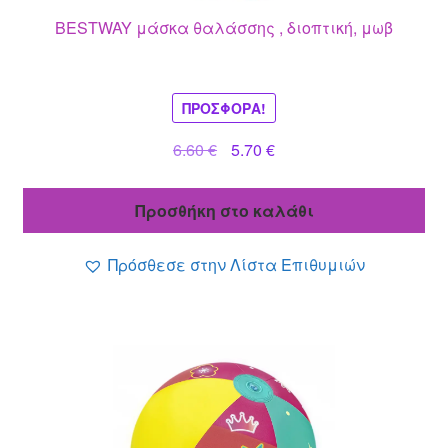
BESTWAY μάσκα θαλάσσης , διοπτική, μωβ
ΠΡΟΣΦΟΡΆ!
Original
Η
6.60
€
5.70
€
price
τρέχουσα
was:
τιμή
Προσθήκη στο καλάθι
6.60 €.
είναι:
5.70 €.
Πρόσθεσε στην Λίστα Επιθυμιών