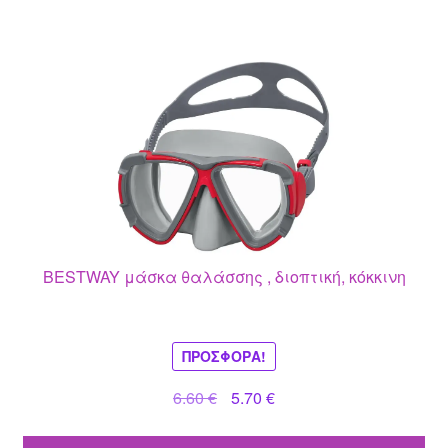
BESTWAY μάσκα θαλάσσης , διοπτική, κόκκινη
ΠΡΟΣΦΟΡΆ!
Original
Η
6.60
€
5.70
€
price
τρέχουσα
was:
τιμή