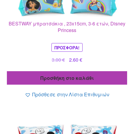
BESTWAY μπρατσάκια , 23x15cm, 3-6 ετών, Disney
Princess
ΠΡΟΣΦΟΡΆ!
Original
Η
3.00
€
2.60
€
price
τρέχουσα
was:
τιμή
Προσθήκη στο καλάθι
3.00 €.
είναι:
2.60 €.
Πρόσθεσε στην Λίστα Επιθυμιών