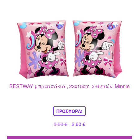
BESTWAY μπρατσάκια , 23x15cm, 3-6 ετών, Minnie
ΠΡΟΣΦΟΡΆ!
Original
Η
3.00
€
2.60
€
price
τρέχουσα