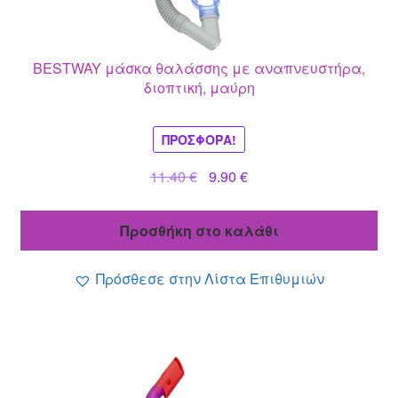
BESTWAY μάσκα θαλάσσης με αναπνευστήρα,
διοπτική, μαύρη
ΠΡΟΣΦΟΡΆ!
Original
Η
11.40
€
9.90
€
price
τρέχουσα
was:
τιμή
Προσθήκη στο καλάθι
11.40 €.
είναι:
9.90 €.
Πρόσθεσε στην Λίστα Επιθυμιών