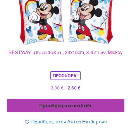
BESTWAY μπρατσάκια , 23x15cm, 3-6 ετών, Mickey
ΠΡΟΣΦΟΡΆ!
Original
Η
3.00
€
2.60
€
price
τρέχουσα
was:
τιμή
Προσθήκη στο καλάθι
3.00 €.
είναι:
2.60 €.
Πρόσθεσε στην Λίστα Επιθυμιών