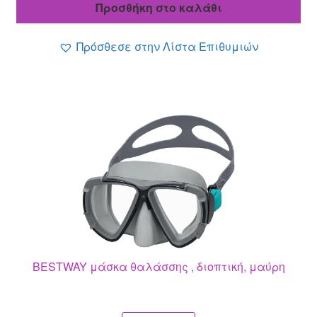
Προσθήκη στο καλάθι
6.60 €.
είναι:
5.70 €.
Πρόσθεσε στην Λίστα Επιθυμιών
BESTWAY μάσκα θαλάσσης , διοπτική, μαύρη