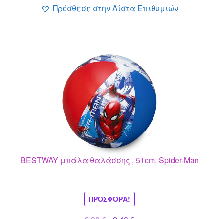
Πρόσθεσε στην Λίστα Επιθυμιών
BESTWAY μπάλα θαλάσσης , 51cm, Spider-Man
ΠΡΟΣΦΟΡΆ!
Original
Η