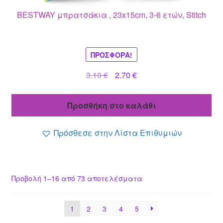
BESTWAY μπρατσάκια , 23x15cm, 3-6 ετών, Stitch
ΠΡΟΣΦΟΡΆ!
Original
Η
3.10
€
2.70
€
price
τρέχουσα
was:
τιμή
Προσθήκη στο καλάθι
3.10 €.
είναι:
2.70 €.
Πρόσθεσε στην Λίστα Επιθυμιών
Προβολή 1–16 από 73 αποτελέσματα
1
2
3
4
5