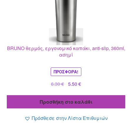
BRUNO θερμός, εργονομικό καπάκι, anti-slip, 360ml,
ασημί
ΠΡΟΣΦΟΡΆ!
Original
Η
6.30
€
5.50
€
price
τρέχουσα
was:
τιμή
Προσθήκη στο καλάθι
6.30 €.
είναι:
5.50 €.
Πρόσθεσε στην Λίστα Επιθυμιών