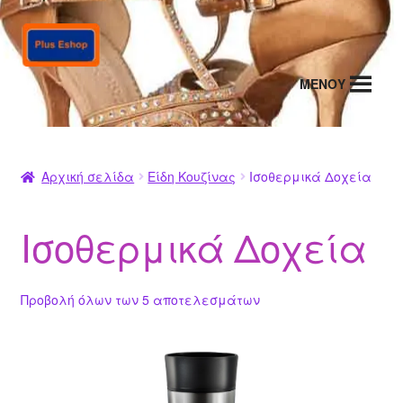
Απευθείας
Μετάβαση
μετάβαση
σε
στην
περιεχόμενο
MENΟΥ
πλοήγηση
Αρχική σελίδα
Είδη Κουζίνας
Ισοθερμικά Δοχεία
Ισοθερμικά Δοχεία
Προβολή όλων των 5 αποτελεσμάτων