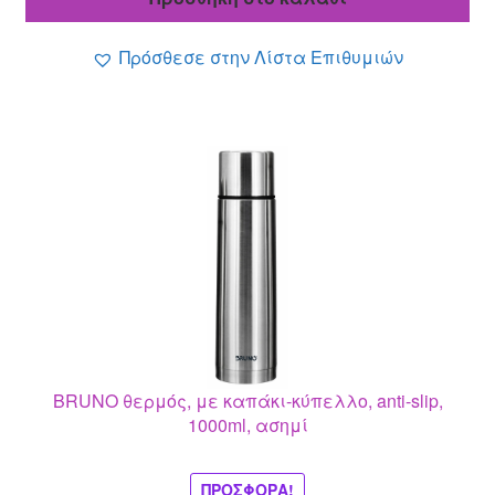
6.30 €.
είναι:
5.50 €.
Πρόσθεσε στην Λίστα Επιθυμιών
BRUNO θερμός, με καπάκι-κύπελλο, anti-slip,
1000ml, ασημί
ΠΡΟΣΦΟΡΆ!