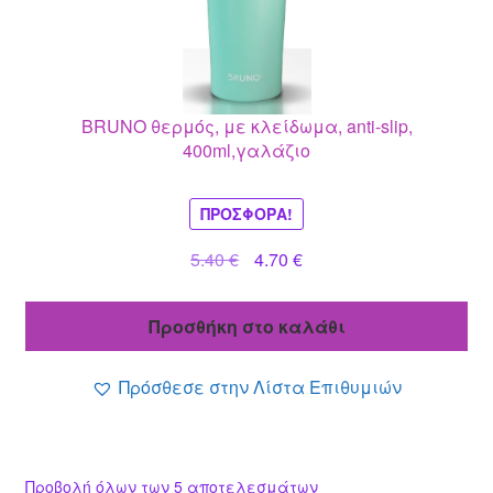
BRUNO θερμός, με κλείδωμα, anti-slip,
400ml,γαλάζιο
ΠΡΟΣΦΟΡΆ!
Original
Η
5.40
€
4.70
€
price
τρέχουσα
was:
τιμή
Προσθήκη στο καλάθι
5.40 €.
είναι:
4.70 €.
Πρόσθεσε στην Λίστα Επιθυμιών
Προβολή όλων των 5 αποτελεσμάτων