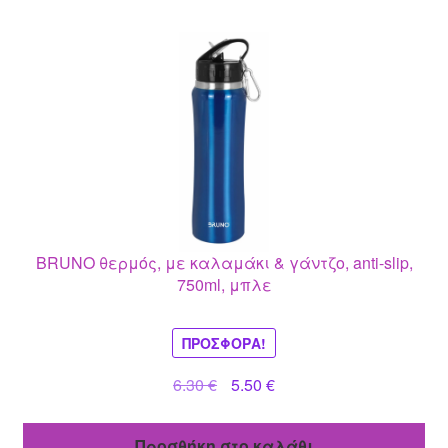
BRUNO θερμός, με καλαμάκι & γάντζο, anti-slip,
750ml, μπλε
ΠΡΟΣΦΟΡΆ!
Original
Η
6.30
€
5.50
€
price
τρέχουσα
was:
τιμή
Προσθήκη στο καλάθι