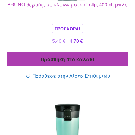
BRUNO θερμός, με κλείδωμα, anti-slip, 400ml, μπλε
ΠΡΟΣΦΟΡΆ!
Original
Η
5.40
€
4.70
€
price
τρέχουσα
was:
τιμή
Προσθήκη στο καλάθι
5.40 €.
είναι:
4.70 €.
Πρόσθεσε στην Λίστα Επιθυμιών