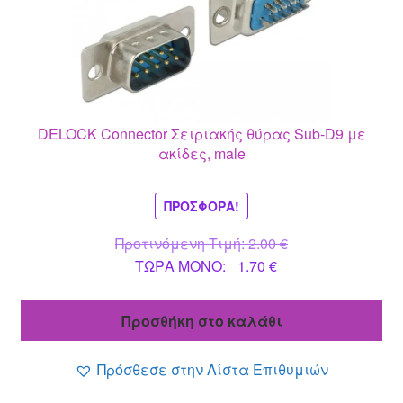
DELOCK Connector Σειριακής θύρας Sub-D9 με
ακίδες, male
ΠΡΟΣΦΟΡΆ!
Original
Προτινόμενη Τιμή:
2.00
€
Η
price
ΤΩΡΑ MONO:
1.70
€
τρέχουσα
was:
τιμή
2.00 €.
Προσθήκη στο καλάθι
είναι:
1.70 €.
Πρόσθεσε στην Λίστα Επιθυμιών