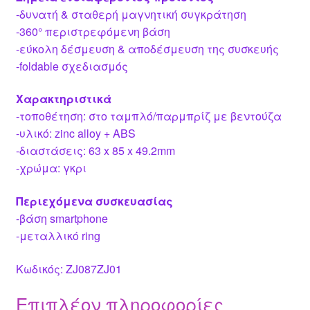
-δυνατή & σταθερή μαγνητική συγκράτηση
-360° περιστρεφόμενη βάση
-εύκολη δέσμευση & αποδέσμευση της συσκευής
-foldable σχεδιασμός
Χαρακτηριστικά
-τοποθέτηση: στο ταμπλό/παρμπρίζ με βεντούζα
-υλικό: zinc alloy + ABS
-διαστάσεις: 63 x 85 x 49.2mm
-χρώμα: γκρι
Περιεχόμενα συσκευασίας
-βάση smartphone
-μεταλλικό ring
Κωδικός: ZJ087ZJ01
Επιπλέον πληροφορίες