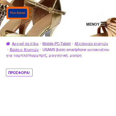
Απευθείας
Μετάβαση
μετάβαση
σε
στην
περιεχόμενο
MENΟΥ
πλοήγηση
Αρχική σελίδα
Mobile-PC-Tablet
Αξεσουάρ κινητών
Βάσεις Κινητών
USAMS βάση smartphone αυτοκινήτου
για ταμπλό/παρμπρίζ, μαγνητική, μαύρη
ΠΡΟΣΦΟΡΆ!