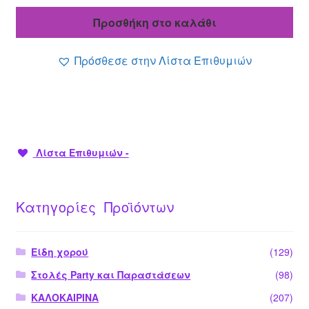
τιμή
15.40 €.
Προσθήκη στο καλάθι
είναι:
13.40 €.
Πρόσθεσε στην Λίστα Επιθυμιών
Λίστα Επιθυμιών -
Κατηγορίες Προϊόντων
Είδη χορού
(129)
Στολές Party και Παραστάσεων
(98)
ΚΑΛΟΚΑΙΡΙΝΑ
(207)