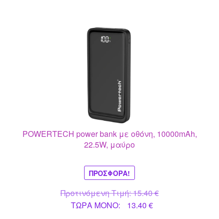
POWERTECH power bank με οθόνη, 10000mAh,
22.5W, μαύρο
ΠΡΟΣΦΟΡΆ!
Original
Προτινόμενη Τιμή:
15.40
€
Η
price
ΤΩΡΑ MONO:
13.40
€
τρέχουσα
was: