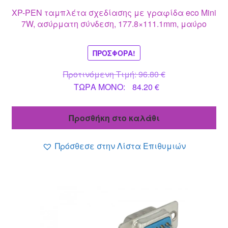
XP-PEN ταμπλέτα σχεδίασης με γραφίδα eco Mini
7W, ασύρματη σύνδεση, 177.8×111.1mm, μαύρο
ΠΡΟΣΦΟΡΆ!
Original
Προτινόμενη Τιμή:
96.80
€
Η
price
ΤΩΡΑ MONO:
84.20
€
τρέχουσα
was:
τιμή
96.80 €.
Προσθήκη στο καλάθι
είναι:
84.20 €.
Πρόσθεσε στην Λίστα Επιθυμιών