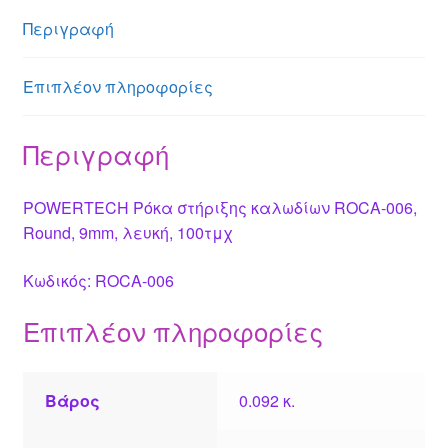
n
A
g
st
b
Περιγραφή
g
p
e
o
er
p
o
Επιπλέον πληροφορίες
k
Περιγραφή
POWERTECH Ρόκα στήριξης καλωδίων ROCA-006,
Round, 9mm, λευκή, 100τμχ
Κωδικός: ROCA-006
Επιπλέον πληροφορίες
Βάρος
0.092 κ.