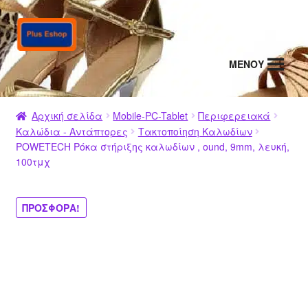
Απευθείας
Μετάβαση
μετάβαση
σε
στην
περιεχόμενο
MENΟΥ
πλοήγηση
Αρχική σελίδα
Mobile-PC-Tablet
Περιφερειακά
Καλώδια - Αντάπτορες
Τακτοποίηση Καλωδίων
POWETECH Ρόκα στήριξης καλωδίων , ound, 9mm, λευκή,
100τμχ
ΠΡΟΣΦΟΡΆ!