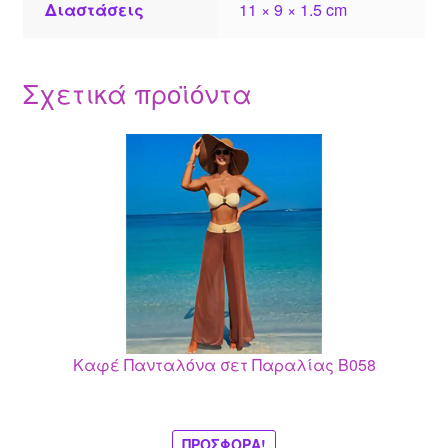
Διαστάσεις
11 × 9 × 1.5 cm
Σχετικά προϊόντα
Αυτό
το
προϊόν
έχει
πολλαπλές
παραλλαγές.
Οι
επιλογές
μπορούν
Καφέ Πανταλόνα σετ Παραλίας Β058
να
επιλεγούν
στη
σελίδα
ΠΡΟΣΦΟΡΆ!