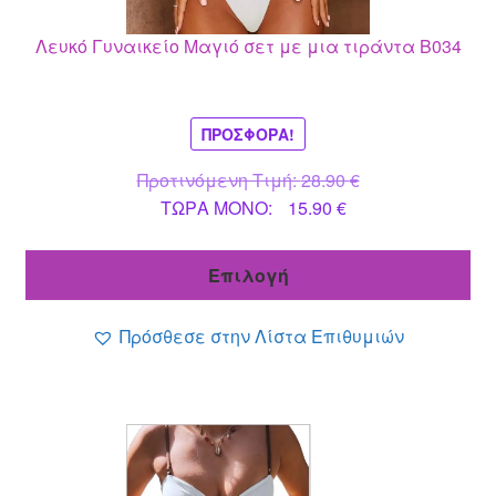
μπορούν
Λευκό Γυναικείο Μαγιό σετ με μια τιράντα Β034
να
επιλεγούν
στη
σελίδα
ΠΡΟΣΦΟΡΆ!
του
Original
Προτινόμενη Τιμή:
28.90
€
προϊόντος
Η
price
ΤΩΡΑ MONO:
15.90
€
τρέχουσα
was:
τιμή
28.90 €.
Επιλογή
είναι:
15.90 €.
Πρόσθεσε στην Λίστα Επιθυμιών
Αυτό
το
προϊόν