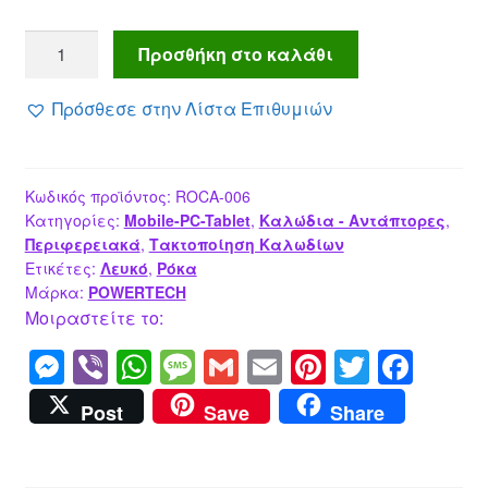
POWETECH
Προσθήκη στο καλάθι
Ρόκα
στήριξης
Πρόσθεσε στην Λίστα Επιθυμιών
καλωδίων
,
ound,
Κωδικός προϊόντος:
ROCA-006
9mm,
Κατηγορίες:
Mobile-PC-Tablet
,
Καλώδια - Αντάπτορες
,
λευκή,
Περιφερειακά
,
Τακτοποίηση Καλωδίων
100τμχ
Ετικέτες:
Λευκό
,
Ρόκα
ποσότητα
Μάρκα:
POWERTECH
Μοιραστείτε το:
M
Vi
W
M
G
E
Pi
T
F
e
b
h
e
m
m
nt
wi
a
Post
Save
Share
ss
er
at
ss
ail
ail
er
tt
c
e
s
a
e
er
e