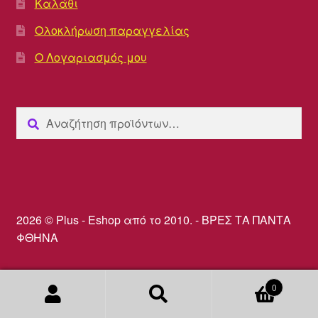
Καλάθι
Ολοκλήρωση παραγγελίας
Ο Λογαριασμός μου
Αναζήτηση
Αναζήτηση
για:
2026 © Plus - Eshop από το 2010. - ΒΡΕΣ ΤΑ ΠΑΝΤΑ
ΦΘΗΝΑ
0
Αναζήτηση
Αναζήτηση
για: