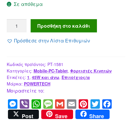
Σε απόθεμα
POWERTECH
Προσθήκη στο καλάθι
φορτιστής
τοίχου
Πρόσθεσε στην Λίστα Επιθυμιών
με
καλώδιο,
USB-
Κωδικός προϊόντος:
PT-1581
C,
Κατηγορίες:
Mobile-PC-Tablet
,
Φορτιστές Κινητών
40
Ετικέτες:
1
,
45W και άνω
,
Επιτοίχιος/α
έως
Μάρκα:
POWERTECH
60W,
Μοιραστείτε το:
GaN,
M
Vi
W
M
G
E
Pi
T
F
AVS,
e
b
h
e
m
m
nt
wi
a
λευκός
Post
Save
Share
ποσότητα
ss
er
at
ss
ail
ail
er
tt
c