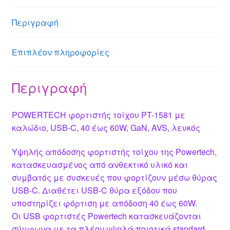
e
s
a
e
er
e
n
A
g
st
b
Περιγραφή
g
p
e
o
er
p
o
Επιπλέον πληροφορίες
k
Περιγραφή
POWERTECH φορτιστής τοίχου PT-1581 με
καλώδιο, USB-C, 40 έως 60W, GaN, AVS, λευκός
Υψηλής απόδοσης φορτιστής τοίχου της Powertech,
κατασκευασμένος από ανθεκτικό υλικό και
συμβατός με συσκευές που φορτίζουν μέσω θύρας
USB-C. Διαθέτει USB-C θύρα εξόδου που
υποστηρίζει φόρτιση με απόδοση 40 έως 60W.
Οι USB φορτιστές Powertech κατασκευάζονται
σύμφωνα με τα πλέον υψηλά ποιοτικά standard,