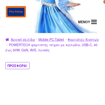
Απευθείας
Μετάβαση
μετάβαση
σε
στην
περιεχόμενο
MENΟΥ
πλοήγηση
Αρχική σελίδα
Mobile-PC-Tablet
Φορτιστές Κινητών
POWERTECH φορτιστής τοίχου με καλώδιο, USB-C, 40
έως 60W, GaN, AVS, λευκός
ΠΡΟΣΦΟΡΆ!