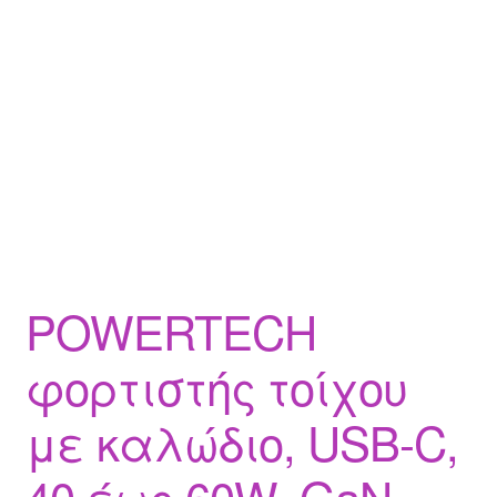
POWERTECH
φορτιστής τοίχου
με καλώδιο, USB-C,
40 έως 60W, GaN,