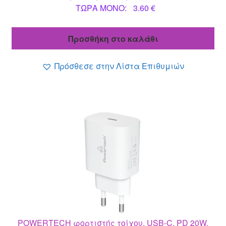
Η
price
ΤΩΡΑ MONO:
3.60
€
τρέχουσα
was:
τιμή
4.10 €.
Προσθήκη στο καλάθι
είναι:
3.60 €.
Πρόσθεσε στην Λίστα Επιθυμιών
POWERTECH φορτιστής τοίχου, USB-C, PD 20W,