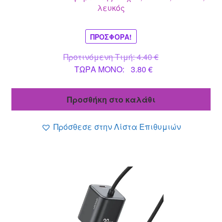
λευκός
ΠΡΟΣΦΟΡΆ!
Original
Προτινόμενη Τιμή:
4.40
€
Η
price
ΤΩΡΑ MONO:
3.80
€
τρέχουσα
was:
τιμή
4.40 €.
Προσθήκη στο καλάθι
είναι:
3.80 €.
Πρόσθεσε στην Λίστα Επιθυμιών