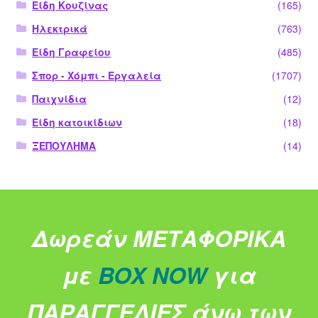
Είδη Κουζίνας
(165)
Ηλεκτρικά
(763)
Είδη Γραφείου
(485)
Σπορ - Χόμπι - Εργαλεία
(1707)
Παιχνίδια
(12)
Είδη κατοικίδιων
(18)
ΞΕΠΟΥΛΗΜΑ
(14)
Δωρεάν ΜΕΤΑΦΟΡΙΚΑ
με
BOX NOW
για
ΠΑΡΑΓΓΕΛΙΕΣ άνω των