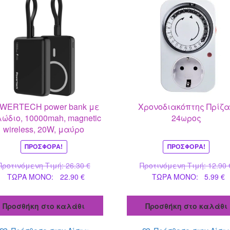
WERTECH power bank με
Χρονοδιακόπτης Πρίζα
ώδιο, 10000mah, magnetic
24ωρος
wireless, 20W, μαύρο
ΠΡΟΣΦΟΡΆ!
ΠΡΟΣΦΟΡΆ!
Original
Προτινόμενη Τιμή:
26.30
€
Προτινόμενη Τιμή:
12.90
Η
price
Η
ΤΩΡΑ MONO:
22.90
€
ΤΩΡΑ MONO:
5.99
€
τρέχουσα
was:
τ
τιμή
26.30 €.
τ
Προσθήκη στο καλάθι
Προσθήκη στο καλάθι
είναι:
ε
22.90 €.
5