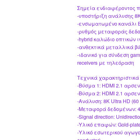
Σημεία ενδιαφέροντος π
-υποστήριξη ανάλυσης 8
-ενσωματωμένο κανάλι E
-ρυθμός μεταφοράς δεδο
-hybrid καλώδιο οπτικών 
-ανθεκτικά μεταλλικά β
-ιδανικό για σύνδεση gami
receivers με τηλεόραση
Τεχνικά χαρακτηριστικά
-Βύσμα 1: HDMI 2.1 αρσενι
-Βύσμα 2: HDMI 2.1 αρσενι
-Ανάλυση: 8K Ultra HD (60
-Μεταφορά δεδομένων: 4
-Signal direction: Unidirecti
-Υλικό επαφών: Gold-plat
-Υλικό εσωτερικού αγωγού: 