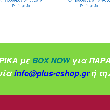
Πρόσθεσε στην Λίστα
Πρόσθεσε στην Λίστ
Επιθυμιών
Επιθυμιών
ΡΙΚΑ με
BOX NOW
για ΠΑΡΑ
νία
info@plus-eshop.gr
ή τηλ