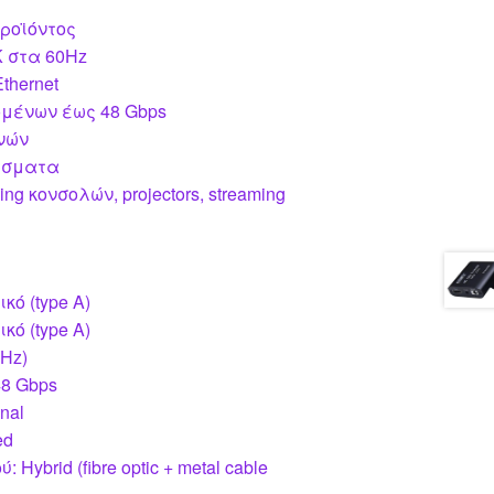
ροϊόντος
K στα 60Hz
thernet
μένων έως 48 Gbps
ινών
ύσματα
ng κονσολών, projectors, streaming
κό (type A)
κό (type A)
 Hz)
8 Gbps
onal
ed
Hybrid (fibre optic + metal cable