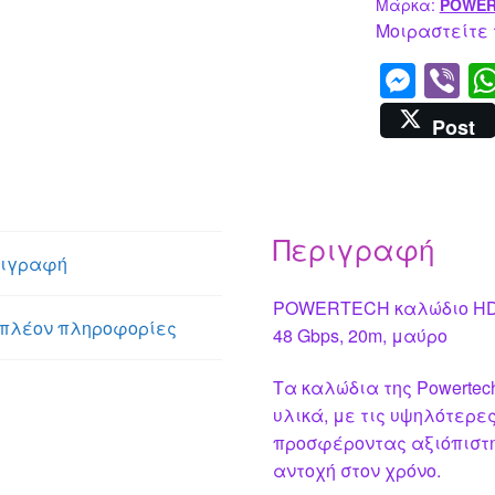
20m,
Μάρκα:
POWER
μαύρο
Μοιραστείτε 
ποσότητα
M
Vi
e
b
Post
ss
er
e
n
Περιγραφή
g
ιγραφή
er
POWERTECH καλώδιο HDMI 
πλέον πληροφορίες
48 Gbps, 20m, μαύρο
Τα καλώδια της Powertec
υλικά, με τις υψηλότερε
προσφέροντας αξιόπιστη
αντοχή στον χρόνο.