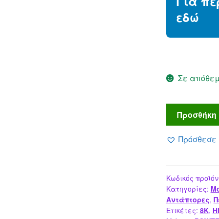
Για πε
εδώ
Σε απόθε
POWERTECH
Προσθήκη 
καλώδιο
HDMI
Πρόσθεσε 
2.1
με
Ethernet,
Κωδικός προϊόν
8K/60Hz,
Κατηγορίες:
Mo
48
Αντάπτορες
,
Π
Gbps,
Ετικέτες:
8K
,
H