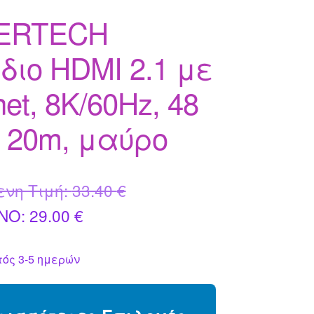
ERTECH
διο HDMI 2.1 με
net, 8K/60Hz, 48
, 20m, μαύρο
Original
ενη Τιμή:
33.40
€
Η
price
NO:
29.00
€
τρέχουσα
was:
ός 3-5 ημερών
τιμή
33.40 €.
είναι: