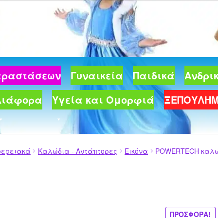
40 €.
Παραστάσεων
Γυναικεία
Παιδικά
Ανδρι
Διάφορα
Υγεία και Ομορφιά
ΞΕΠΟΥΛΗ
φερειακά
Καλώδια - Αντάπτορες
Εικόνα
POWERTECH καλώδιο
ΠΡΟΣΦΟΡΆ!