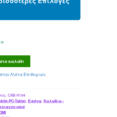
ρισσότερες Επιλογές
29.00 €.
μα
στο καλάθι
στην Λίστα Επιθυμιών
τος:
CAB-H194
bile-PC-Tablet
,
Εικόνα
,
Καλώδια -
εριφερειακά
DMI