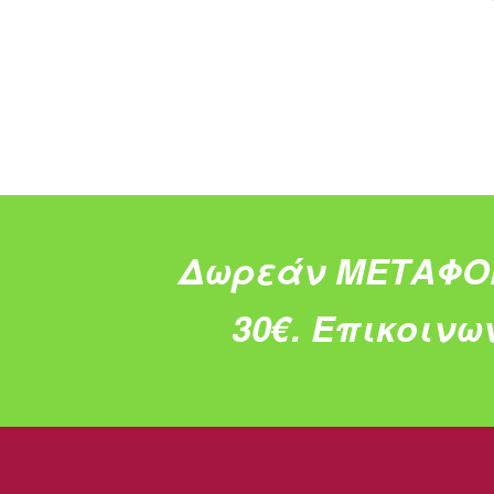
Δωρεάν ΜΕΤΑΦΟ
30€.
Επικοινω