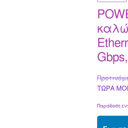
POW
καλώ
Ether
Gbps
Προτινόμ
ΤΩΡΑ MO
Παράδοση εντ