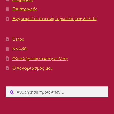
Επιστροφές
Εγγραφείτε στο ενημερωτικό μας δελτίο
Eshop
Καλάθι
Ολοκλήρωση παραγγελίας
Ο Λογαριασμός μου
Αναζήτηση
Αναζήτηση
για: