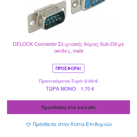
DELOCK Connector Σειριακής θύρας Sub-D9 με
ακίδες, male
ΠΡΟΣΦΟΡΆ!
Original
Προτινόμενη Τιμή:
2.00
€
Η
price
ΤΩΡΑ MONO:
1.70
€
τρέχουσα
was:
τιμή
2.00 €.
Προσθήκη στο καλάθι
είναι:
1.70 €.
Πρόσθεσε στην Λίστα Επιθυμιών