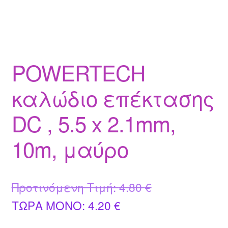
POWERTECH
καλώδιο επέκτασης
DC , 5.5 x 2.1mm,
10m, μαύρο
Original
Προτινόμενη Τιμή:
4.80
€
Η
price
ΤΩΡΑ MONO:
4.20
€
τρέχουσα
was: