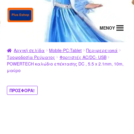
Απευθείας
Μετάβαση
μετάβαση
σε
στην
περιεχόμενο
MENΟΥ
πλοήγηση
Αρχική σελίδα
Mobile-PC-Tablet
Περιφερειακά
Τροφοδοσία Ρεύματος
Φορτιστές AC/DC- USB
POWERTECH καλώδιο επέκτασης DC , 5.5 x 2.1mm, 10m,
μαύρο
ΠΡΟΣΦΟΡΆ!