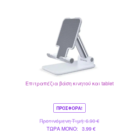
Επιτραπέζια βάση κινητού και tablet
ΠΡΟΣΦΟΡΆ!
Original
Προτινόμενη Τιμή:
6.90
€
Η
price
ΤΩΡΑ MONO:
3.99
€
τρέχουσα
was: