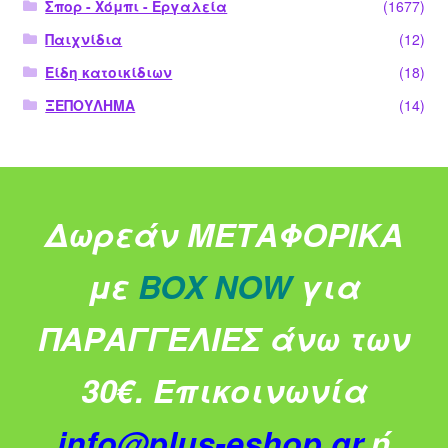
Σπορ - Χόμπι - Εργαλεία
(1677)
Παιχνίδια
(12)
Είδη κατοικίδιων
(18)
ΞΕΠΟΥΛΗΜΑ
(14)
Δωρεάν ΜΕΤΑΦΟΡΙΚΑ
με
BOX NOW
για
ΠΑΡΑΓΓΕΛΙΕΣ άνω των
30€.
Επικοινωνία
info@plus-eshop.gr
ή