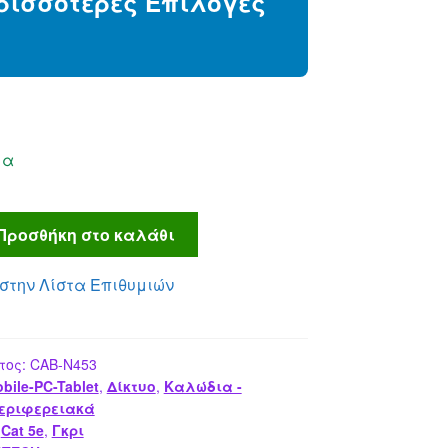
ρισσότερες Επιλογές
0.70 €.
μα
Προσθήκη στο καλάθι
στην Λίστα Επιθυμιών
τος:
CAB-N453
bile-PC-Tablet
,
Δίκτυο
,
Καλώδια -
εριφερειακά
,
Cat 5e
,
Γκρι