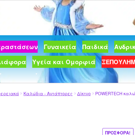
€.
Παραστάσεων
Γυναικεία
Παιδικά
Ανδρι
Διάφορα
Υγεία και Ομορφιά
ΞΕΠΟΥΛΗ
φερειακά
Καλώδια - Αντάπτορες
Δίκτυο
POWERTECH καλώδιο
ΠΡΟΣΦΟΡΆ!