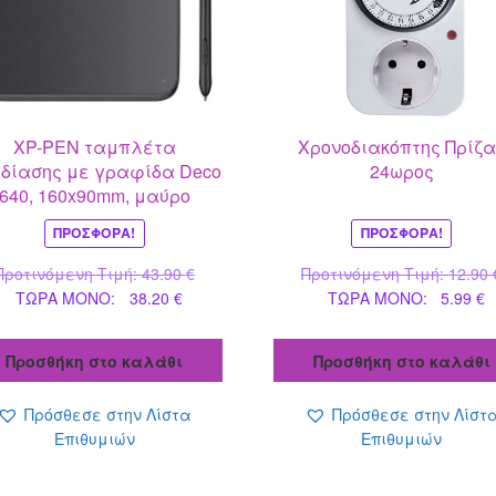
XP-PEN ταμπλέτα
Χρονοδιακόπτης Πρίζα
δίασης με γραφίδα Deco
24ωρος
640, 160x90mm, μαύρο
ΠΡΟΣΦΟΡΆ!
ΠΡΟΣΦΟΡΆ!
Original
Προτινόμενη Τιμή:
43.90
€
Προτινόμενη Τιμή:
12.90
Η
price
Η
ΤΩΡΑ MONO:
38.20
€
ΤΩΡΑ MONO:
5.99
€
τρέχουσα
was:
τ
τιμή
43.90 €.
τ
Προσθήκη στο καλάθι
Προσθήκη στο καλάθι
είναι:
ε
38.20 €.
5
Πρόσθεσε στην Λίστα
Πρόσθεσε στην Λίστ
Επιθυμιών
Επιθυμιών