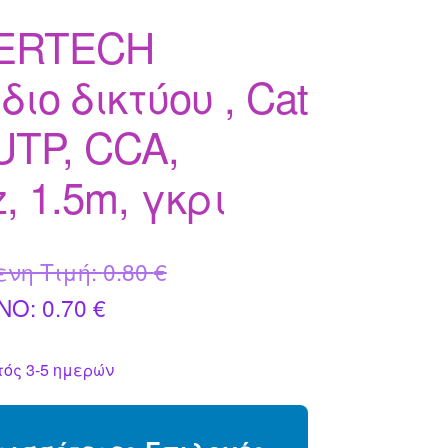
ERTECH
ιο δικτύου , Cat
UTP, CCA,
, 1.5m, γκρι
Original
ενη Τιμή:
0.80
€
Η
price
NO:
0.70
€
τρέχουσα
was:
ός 3-5 ημερών
τιμή
0.80 €.
είναι: