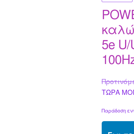
POW
καλώδ
5e U/
100Hz
Προτινόμ
ΤΩΡΑ MO
Παράδοση εντ