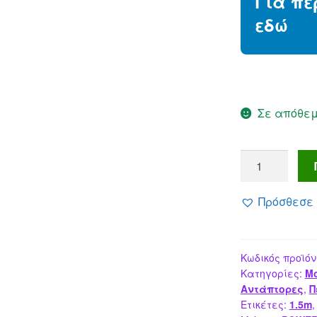
Για πε
εδώ
Σε απόθε
POWERTECH
καλώδιο
δικτύου
Πρόσθεσε 
,
Cat
5e
Κωδικός προϊόν
U/UTP,
Κατηγορίες:
Mo
CCA,
Αντάπτορες
,
Π
100Hz,
Ετικέτες:
1.5m