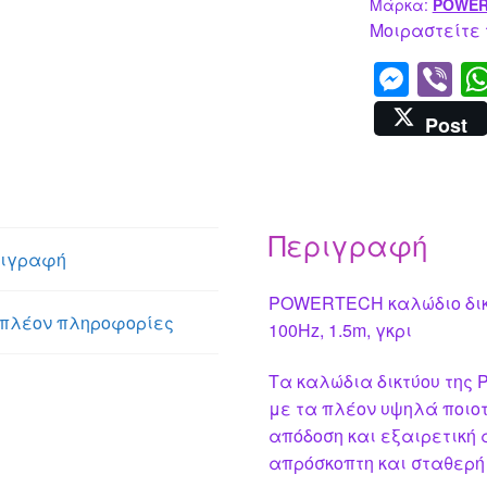
1.5m,
Μάρκα:
POWER
γκρι
Μοιραστείτε 
ποσότητα
M
Vi
e
b
Post
ss
er
e
n
Περιγραφή
g
ιγραφή
er
POWERTECH καλώδιο δικτ
πλέον πληροφορίες
100Hz, 1.5m, γκρι
Τα καλώδια δικτύου της
με τα πλέον υψηλά ποιοτ
απόδοση και εξαιρετική 
απρόσκοπτη και σταθερή 