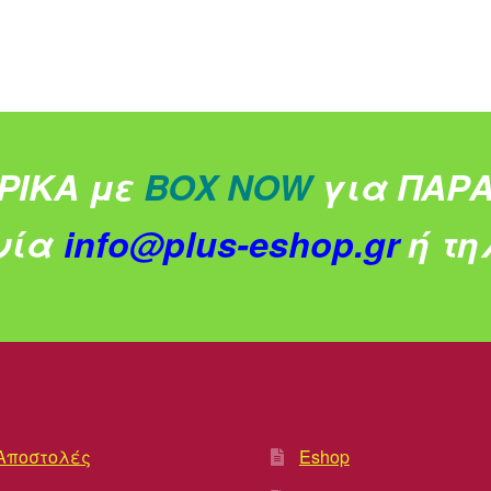
ΡΙΚΑ με
BOX NOW
για ΠΑΡΑ
νία
info@plus-eshop.gr
ή τηλ
Αποστολές
Eshop