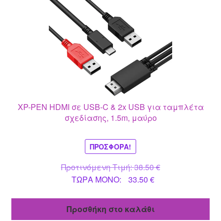
XP-PEN HDMI σε USB-C & 2x USB για ταμπλέτα
σχεδίασης, 1.5m, μαύρο
ΠΡΟΣΦΟΡΆ!
Original
Προτινόμενη Τιμή:
38.50
€
Η
price
ΤΩΡΑ MONO:
33.50
€
τρέχουσα
was:
τιμή
38.50 €.
Προσθήκη στο καλάθι
είναι: