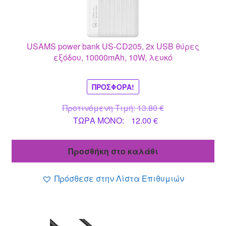
USAMS power bank US-CD205, 2x USB θύρες
εξόδου, 10000mAh, 10W, λευκό
ΠΡΟΣΦΟΡΆ!
Original
Προτινόμενη Τιμή:
13.80
€
Η
price
ΤΩΡΑ MONO:
12.00
€
τρέχουσα
was:
τιμή
13.80 €.
Προσθήκη στο καλάθι
είναι:
12.00 €.
Πρόσθεσε στην Λίστα Επιθυμιών