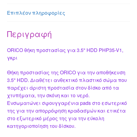
g
p
e
o
er
p
o
Επιπλέον πληροφορίες
k
Περιγραφή
ORICO θήκη προστασίας για 3.5" HDD PHP35-V1,
γκρι
Θήκη προστασίας της ORICO για την αποθήκευση
3.5" HDD. Διαθέτει ανθεκτικό πλαστικό σώμα που
παρέχει άριστη προστασία στον δίσκο από τα
χτυπήματα, την σκόνη και το νερό.
Ενσωματώνει σφουγγαρένια pads στο εσωτερικό
της για την απορρόφηση κραδασμών και ετικέτα
στο εξωτερικό μέρος της για την εύκολη
κατηγοριοποίηση του δίσκου.