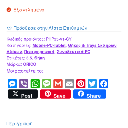
Εξαντλημένο
Πρόσθεσε στην Λίστα Επιθυμιών
Κωδικός προϊόντος:
PHP35-V1-GY
Κατηγορίες:
Mobile-PC-Tablet
,
Θήκες & Trays Σκληρών
Δίσκων
,
Περιφερειακά
,
Συνοδευτικά PC
Ετικέτες:
3.5
,
Θήκη
Μάρκα:
ORICO
Μοιραστείτε το:
M
Vi
W
M
G
E
Pi
T
F
e
b
h
e
m
m
nt
wi
a
Post
Save
Share
ss
er
at
ss
ail
ail
er
tt
c
e
s
a
e
er
e
n
A
g
st
b
Περιγραφή