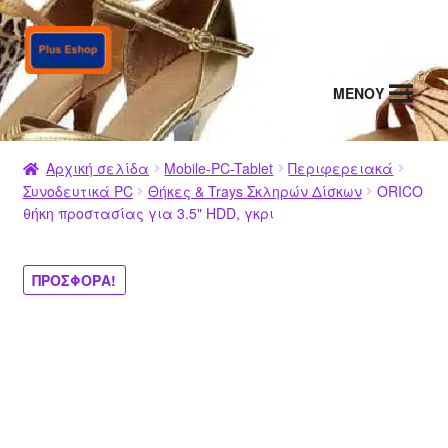
Απευθείας
Μετάβαση
μετάβαση
σε
στην
περιεχόμενο
MENΟΥ
πλοήγηση
Αρχική σελίδα
Mobile-PC-Tablet
Περιφερειακά
Συνοδευτικά PC
Θήκες & Trays Σκληρών Δίσκων
ORICO
θήκη προστασίας για 3.5" HDD, γκρι
ΠΡΟΣΦΟΡΆ!