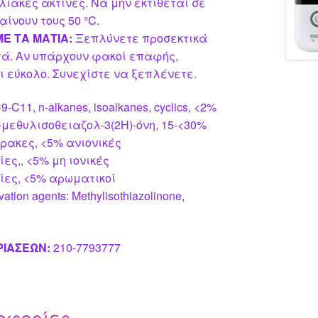
λιακές ακτίνες. Να μην εκτίθεται σε
ίνουν τους 50 °C.
Ε ΤΑ ΜΑΤΙΑ:
Ξεπλύνετε προσεκτικά
τά. Αν υπάρχουν φακοί επαφής,
ι εύκολο. Συνεχίστε να ξεπλένετε.
-C11, n-alkanes, isoalkanes, cyclics, <2%
 2-μεθυλισοθειαζολ-3(2H)-όνη, 15-<30%
ρακες, <5% ανιονικές
ες,, <5% μη ιονικές
ίες, <5% αρωματικοί
ion agents: Methylisothiazolinone,
ΡΙΑΣΕΩΝ:
210-7793777
οφορίες