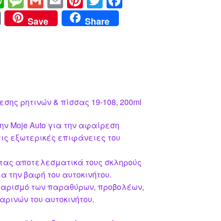
W
M
G
E
Pi
T
F
h
e
m
m
nt
wi
a
Save
Share
at
ss
ail
ail
er
tt
c
s
a
e
er
e
A
g
st
b
p
e
o
p
o
ης ρητινών & πίσσας 19-108, 200ml
k
ην Moje Auto για την αφαίρεση
τις εξωτερικές επιφάνειες του
τας αποτελεσματικά τους σκληρούς
 την βαφή του αυτοκινήτου.
αθαρισμό των παραθύρων, προβολέων,
ρινών του αυτοκινήτου.