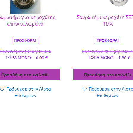
ουρωτήρι για νεροχύτες
Σουρωτήρι νεροχύτη ΣΕ
επινικελωμένο
ΤΜΧ
ΠΡΟΣΦΟΡΆ!
ΠΡΟΣΦΟΡΆ!
Original
Προτινόμενη Τιμή:
2.29
€
Προτινόμενη Τιμή:
2.99
Η
price
Η
ΤΩΡΑ MONO:
0.99
€
ΤΩΡΑ MONO:
1.89
€
τρέχουσα
was:
τ
τιμή
2.29 €.
τ
Προσθήκη στο καλάθι
Προσθήκη στο καλάθι
είναι:
ε
0.99 €.
1
Πρόσθεσε στην Λίστα
Πρόσθεσε στην Λίστ
Επιθυμιών
Επιθυμιών