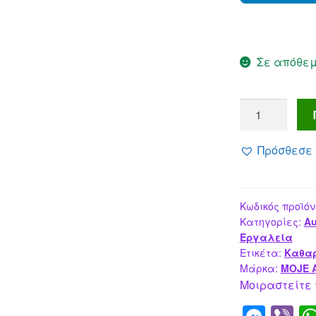
Σε απόθε
MOJE
AUTO
σπρέι
Πρόσθεσε 
αφαίρεσης
ρητινών
&
Κωδικός προϊόν
πίσσας
Κατηγορίες:
Αυ
,
Εργαλεία
200ml
Ετικέτα:
Καθαρ
ποσότητα
Μάρκα:
MOJE 
Μοιραστείτε 