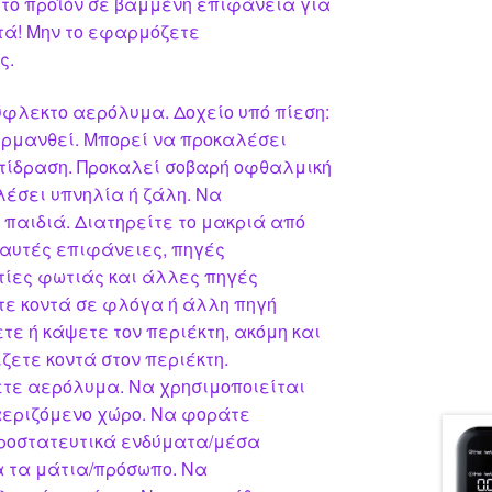
το προϊόν σε βαμμένη επιφάνεια για
τά! Μην το εφαρμόζετε
ς.
φλεκτο αερόλυμα. Δοχείο υπό πίεση:
ερμανθεί. Μπορεί να προκαλέσει
τίδραση. Προκαλεί σοβαρή οφθαλμική
λέσει υπνηλία ή ζάλη. Να
παιδιά. Διατηρείτε το μακριά από
καυτές επιφάνειες, πηγές
τίες φωτιάς και άλλες πηγές
ε κοντά σε φλόγα ή άλλη πηγή
ε ή κάψετε τον περιέκτη, ακόμη και
ζετε κοντά στον περιέκτη.
τε αερόλυμα. Να χρησιμοποιείται
 αεριζόμενο χώρο. Να φοράτε
ροστατευτικά ενδύματα/μέσα
α τα μάτια/πρόσωπο. Να