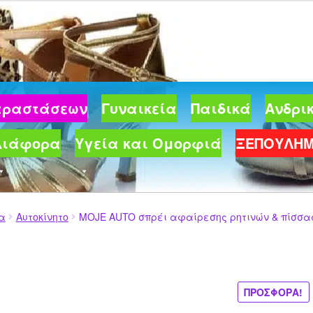
Παραστάσεων
Γυναικεία
Παιδικά
Ανδρι
Διάφορα
Υγεία και Ομορφιά
ΞΕΠΟΥΛΗ
ία
Αυτοκίνητο
MOJE AUTO σπρέι αφαίρεσης ρητινών & πίσσας
ΠΡΟΣΦΟΡΆ!