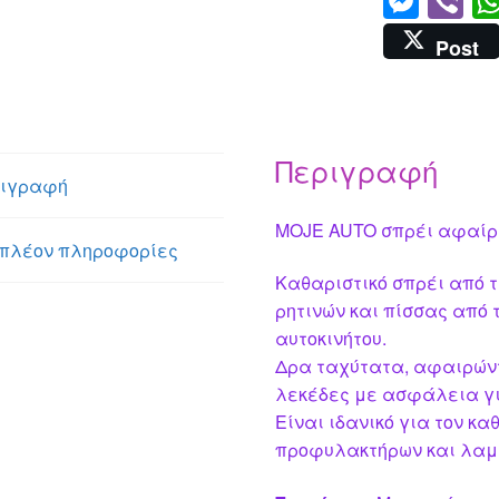
M
Vi
e
b
Post
ss
er
e
n
Περιγραφή
g
ιγραφή
er
MOJE AUTO σπρέι αφαίρεσ
πλέον πληροφορίες
Καθαριστικό σπρέι από τ
ρητινών και πίσσας από 
αυτοκινήτου.
Δρα ταχύτατα, αφαιρών
λεκέδες με ασφάλεια για
Είναι ιδανικό για τον κ
προφυλακτήρων και λαμα