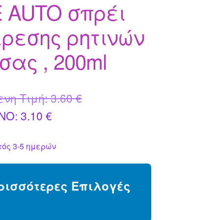
 AUTO σπρέι
ρεσης ρητινών
σας , 200ml
Original
ενη Τιμή:
3.60
€
Η
price
NO:
3.10
€
τρέχουσα
was:
ός 3-5 ημερών
τιμή
3.60 €.
είναι:
ρισσότερες Επιλογές
3.10 €.