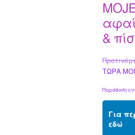
MOJE
αφαί
& πίσ
Προτινόμ
ΤΩΡΑ MO
Παράδοση εντ
Για πε
εδώ