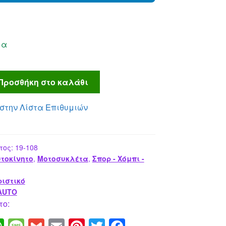
μα
Προσθήκη στο καλάθι
στην Λίστα Επιθυμιών
τος:
19-108
τοκίνητο
,
Μοτοσυκλέτα
,
Σπορ - Χόμπι -
ιστικό
AUTO
το: