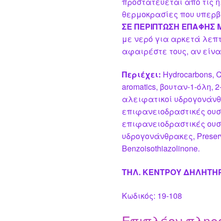
προστατεύεται από τις η
θερμοκρασίες που υπερβα
ΣΕ ΠΕΡΙΠΤΩΣΗ ΕΠΑΦΗΣ Μ
με νερό για αρκετά λεπ
αφαιρέστε τους, αν είνα
Περιέχει:
Hydrocarbons, C9
aromatics, βουταν-1-όλη,
αλειφατικοί υδρογονάνθ
επιφανειοδραστικές ουσί
επιφανειοδραστικές ουσ
υδρογονάνθρακες, Preservat
Benzoisothiazolinone.
ΤΗΛ. ΚΕΝΤΡΟΥ ΔΗΛΗΤΗ
Κωδικός: 19-108
Επιπλέον πληρ