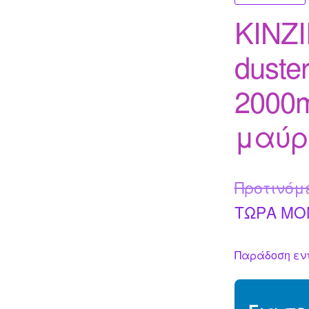
KINZI
duste
2000m
μαύρ
Προτινόμ
ΤΩΡΑ MO
Παράδοση εντ