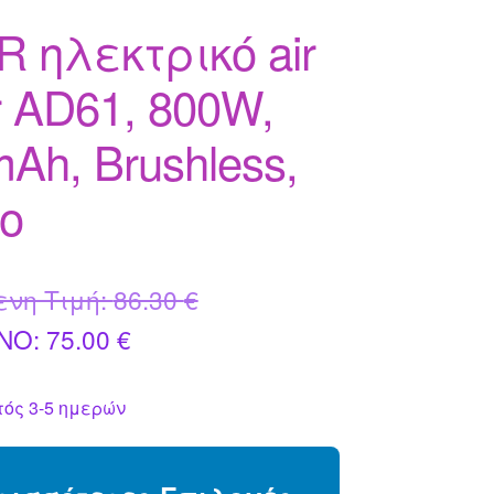
R ηλεκτρικό air
r AD61, 800W,
Ah, Brushless,
ο
Original
ενη Τιμή:
86.30
€
Η
price
NO:
75.00
€
τρέχουσα
was:
ός 3-5 ημερών
τιμή
86.30 €.
είναι: