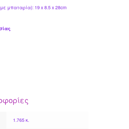
με μπαταρία): 19 x 8.5 x 28cm
σίας
οφορίες
1.765 κ.