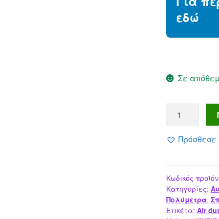
Για πε
εδώ
Σε απόθε
KINZIR
ηλεκτρικό
air
Πρόσθεσε 
duster
AD61,
800W,
Κωδικός προϊόν
2000mAh,
Κατηγορίες:
Αυ
Brushless,
Πολύμετρα
,
Σπ
μαύρο
Ετικέτα:
Air du