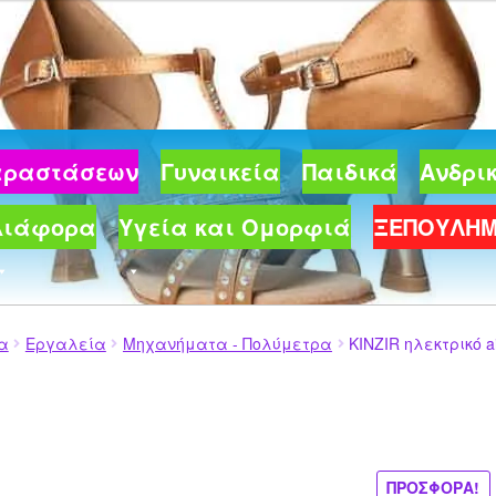
30 €.
Παραστάσεων
Γυναικεία
Παιδικά
Ανδρι
Διάφορα
Υγεία και Ομορφιά
ΞΕΠΟΥΛΗ
ία
Εργαλεία
Μηχανήματα - Πολύμετρα
KINZIR ηλεκτρικό ai
ΠΡΟΣΦΟΡΆ!