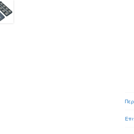
Περ
Επι