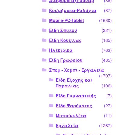
Διάφορα αξεσουάρ
(38)
Κοσμήματα-Ρολόγια
(87)
Mobile-PC-Tablet
(1630)
Είδη Σπιτιού
(321)
Είδη Κουζίνας
(165)
Ηλεκτρικά
(763)
Είδη Γραφείου
(485)
Σπορ - Χόμπι - Εργαλεία
(1707)
Είδη Εξοχής και
Παραλίας
(106)
Είδη Γυμναστικής
(7)
Είδη Ψαρέματος
(27)
Μοτοσυκλέτα
(11)
Εργαλεία
(1267)