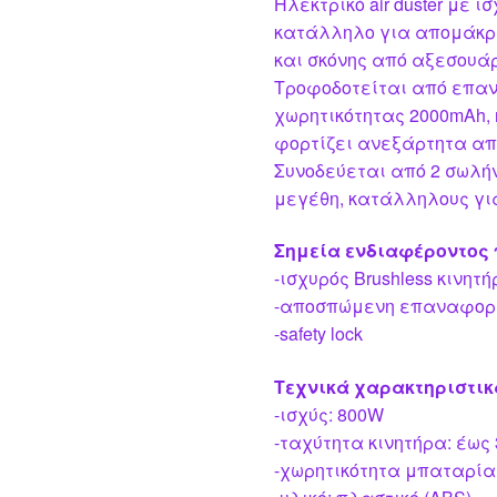
Ηλεκτρικό air duster με ισ
κατάλληλο για απομάκρυ
και σκόνης από αξεσουάρ
Τροφοδοτείται από επα
χωρητικότητας 2000mAh, 
φορτίζει ανεξάρτητα απ
Συνοδεύεται από 2 σωλή
μεγέθη, κατάλληλους γι
Σημεία ενδιαφέροντος 
-ισχυρός Brushless κινητ
-αποσπώμενη επαναφορ
-safety lock
Τεχνικά χαρακτηριστικ
-ισχύς: 800W
-ταχύτητα κινητήρα: έως
-χωρητικότητα μπαταρία