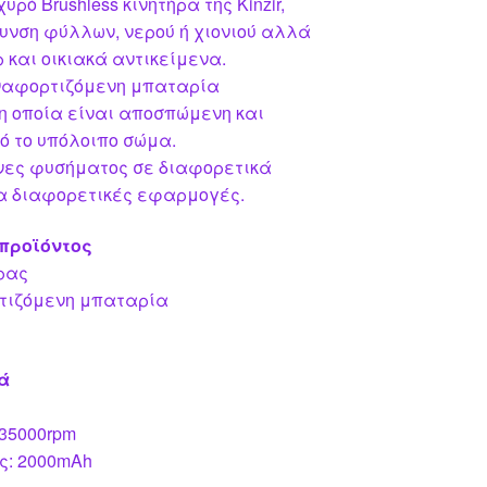
χυρό Brushless κινητήρα της Kinzir,
νση φύλλων, νερού ή χιονιού αλλά
 και οικιακά αντικείμενα.
ναφορτιζόμενη μπαταρία
η οποία είναι αποσπώμενη και
ό το υπόλοιπο σώμα.
νες φυσήματος σε διαφορετικά
α διαφορετικές εφαρμογές.
προϊόντος
ήρας
τιζόμενη μπαταρία
ά
 35000rpm
ς: 2000mAh