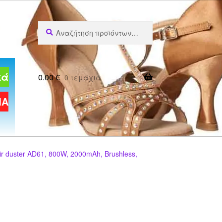
Αναζήτηση
Αναζήτηση
για:
κά
0.00
€
0 τεμάχια
ΜΑ
r duster AD61, 800W, 2000mAh, Brushless,