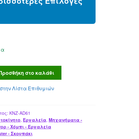
ρισσότερες Επιλογές
75.00 €.
μα
Προσθήκη στο καλάθι
στην Λίστα Επιθυμιών
τος:
KNZ-AD61
τοκίνητο
,
Εργαλεία
,
Μηχανήματα -
ορ - Χόμπι - Εργαλεία
ster - Σκουπάκι