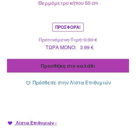
Θερμόμετρο κήπου 50 cm
ΠΡΟΣΦΟΡΆ!
Original
Προτινόμενη Τιμή:
9.90
€
Η
price
ΤΩΡΑ MONO:
3.99
€
τρέχουσα
was:
τιμή
9.90 €.
Προσθήκη στο καλάθι
είναι:
3.99 €.
Πρόσθεσε στην Λίστα Επιθυμιών
Λίστα Επιθυμιών -