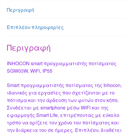
n
A
g
st
b
Περιγραφή
g
p
e
o
er
p
o
Επιπλέον πληροφορίες
k
Περιγραφή
INHOCON smart προγραμματιστής ποτίσματος
SGW03W, WiFi, IP55
Smart προγραμματιστής ποτίσματος της Inhocon,
ιδανικός για εργασίες που σχετίζονται με το
πότισμα και την άρδευση των φυτών στον κήπο.
Συνδέεται με smartphone μέσω WiFi και της
εφαρμογής Smart Life, επιτρέποντας με εύκολο
τρόπο να ορίζετε τον χρόνο του ποτίσματος και
την διάρκεια του σε ήμερες. Επιπλέον, διαθέτει