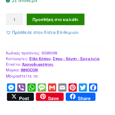
Σε απόθεμα
INHOCON
Προσθήκη στο καλάθι
smart
προγραμματιστής
Πρόσθεσε στην Λίστα Επιθυμιών
ποτίσματος
,
WiFi,
Κωδικός προϊόντος:
SGW03W
IP55
Κατηγορίες:
Είδη Κήπου
,
Σπορ - Χόμπι - Εργαλεία
ποσότητα
Ετικέτα:
Χρονοδιακόπτης
Μάρκα:
INHOCON
Μοιραστείτε το:
M
Vi
W
M
G
E
Pi
T
F
e
b
h
e
m
m
nt
wi
a
Post
Save
Share
ss
er
at
ss
ail
ail
er
tt
c
e
s
a
e
er
e