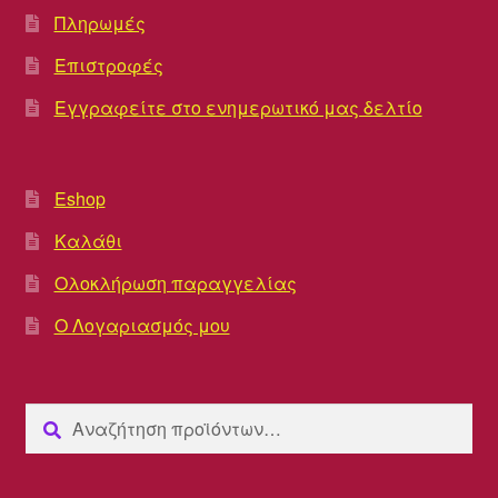
Πληρωμές
Επιστροφές
Εγγραφείτε στο ενημερωτικό μας δελτίο
Eshop
Καλάθι
Ολοκλήρωση παραγγελίας
Ο Λογαριασμός μου
Αναζήτηση
Αναζήτηση
για: