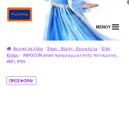
Απευθείας
Μετάβαση
μετάβαση
σε
στην
περιεχόμενο
MENΟΥ
πλοήγηση
Αρχική σελίδα
Σπορ - Χόμπι - Εργαλεία
Είδη
Κήπου
INHOCON smart προγραμματιστής ποτίσματος ,
WiFi, IP55
ΠΡΟΣΦΟΡΆ!