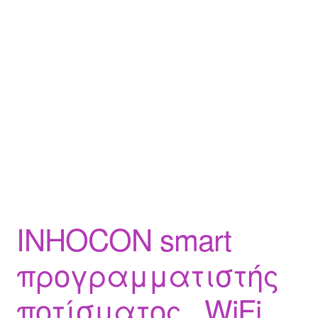
INHOCON smart
προγραμματιστής
ποτίσματος , WiFi,