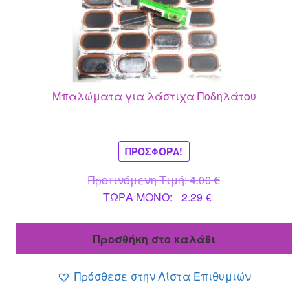
Μπαλώματα για λάστιχα Ποδηλάτου
ΠΡΟΣΦΟΡΆ!
Original
Προτινόμενη Τιμή:
4.00
€
Η
price
ΤΩΡΑ MONO:
2.29
€
τρέχουσα
was:
τιμή
4.00 €.
Προσθήκη στο καλάθι
είναι:
2.29 €.
Πρόσθεσε στην Λίστα Επιθυμιών