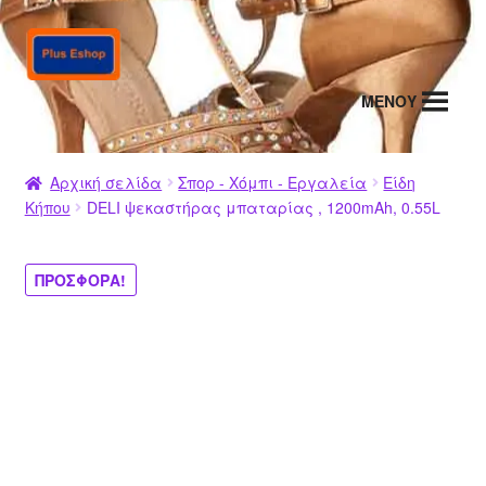
Απευθείας
Μετάβαση
μετάβαση
σε
στην
περιεχόμενο
MENΟΥ
πλοήγηση
Αρχική σελίδα
Σπορ - Χόμπι - Εργαλεία
Είδη
Κήπου
DELI ψεκαστήρας μπαταρίας , 1200mAh, 0.55L
ΠΡΟΣΦΟΡΆ!