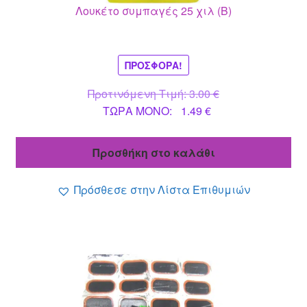
Λουκέτο συμπαγές 25 χιλ (B)
ΠΡΟΣΦΟΡΆ!
Original
Προτινόμενη Τιμή:
3.00
€
Η
price
ΤΩΡΑ MONO:
1.49
€
τρέχουσα
was:
τιμή
3.00 €.
Προσθήκη στο καλάθι
είναι:
1.49 €.
Πρόσθεσε στην Λίστα Επιθυμιών