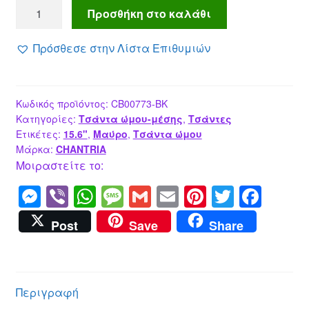
CHANTRIA
Προσθήκη στο καλάθι
γυναικεία
τσάντα
Πρόσθεσε στην Λίστα Επιθυμιών
ώμου
για
laptop
Κωδικός προϊόντος:
CB00773-BK
15.6",
Κατηγορίες:
Τσάντα ώμου-μέσης
,
Τσάντες
4L,
Ετικέτες:
15.6"
,
Μαύρο
,
Τσάντα ώμου
μαύρη
Μάρκα:
CHANTRIA
ποσότητα
Μοιραστείτε το:
M
Vi
W
M
G
E
Pi
T
F
e
b
h
e
m
m
nt
wi
a
Post
Save
Share
ss
er
at
ss
ail
ail
er
tt
c
e
s
a
e
er
e
n
A
g
st
b
Περιγραφή
g
p
e
o