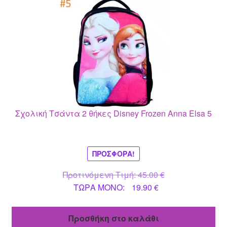
Σχολική Τσάντα 2 θήκες Disney Frozen Anna Elsa 5
ΠΡΟΣΦΟΡΆ!
Original
Προτινόμενη Τιμή:
45.00
€
Η
price
ΤΩΡΑ MONO:
19.90
€
τρέχουσα
was:
τιμή
45.00 €.
Προσθήκη στο καλάθι
είναι: