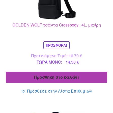
GOLDEN WOLF τσάντα Crossbody , 4L, μαύρη
ΠΡΟΣΦΟΡΆ!
Original
Προτινόμενη Τιμή:
16.70
€
Η
price
ΤΩΡΑ MONO:
14.50
€
τρέχουσα
was:
τιμή
16.70 €.
Προσθήκη στο καλάθι
είναι:
14.50 €.
Πρόσθεσε στην Λίστα Επιθυμιών