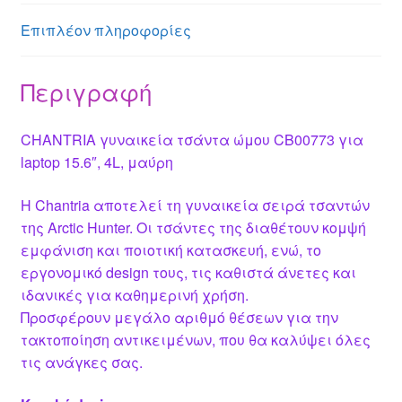
er
p
o
Επιπλέον πληροφορίες
k
Περιγραφή
CHANTRIA γυναικεία τσάντα ώμου CB00773 για
laptop 15.6″, 4L, μαύρη
Η Chantria αποτελεί τη γυναικεία σειρά τσαντών
της Arctic Hunter. Οι τσάντες της διαθέτουν κομψή
εμφάνιση και ποιοτική κατασκευή, ενώ, το
εργονομικό design τους, τις καθιστά άνετες και
ιδανικές για καθημερινή χρήση.
Προσφέρουν μεγάλο αριθμό θέσεων για την
τακτοποίηση αντικειμένων, που θα καλύψει όλες
τις ανάγκες σας.