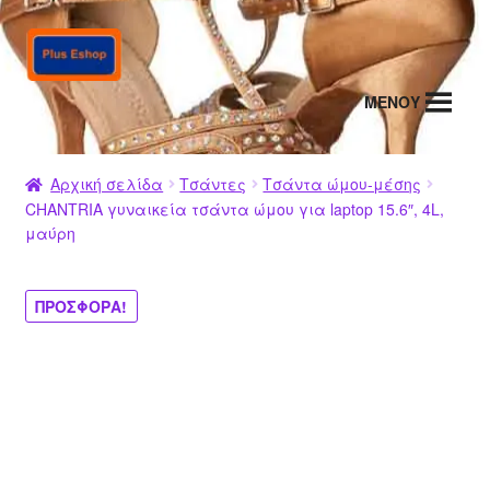
Απευθείας
Μετάβαση
μετάβαση
σε
στην
περιεχόμενο
MENΟΥ
πλοήγηση
Αρχική σελίδα
Τσάντες
Τσάντα ώμου-μέσης
CHANTRIA γυναικεία τσάντα ώμου για laptop 15.6″, 4L,
μαύρη
ΠΡΟΣΦΟΡΆ!