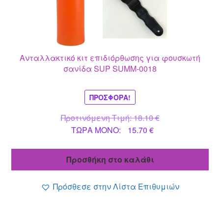
Ανταλλακτικό κιτ επιδιόρθωσης για φουσκωτή
σανίδα SUP SUMM-0018
ΠΡΟΣΦΟΡΆ!
Original
Προτινόμενη Τιμή:
18.10
€
Η
price
ΤΩΡΑ MONO:
15.70
€
τρέχουσα
was:
τιμή
18.10 €.
Προσθήκη στο καλάθι
είναι:
15.70 €.
Πρόσθεσε στην Λίστα Επιθυμιών