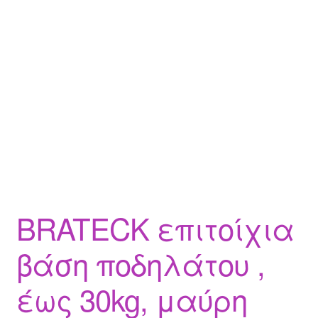
BRATECK επιτοίχια
βάση ποδηλάτου ,
έως 30kg, μαύρη