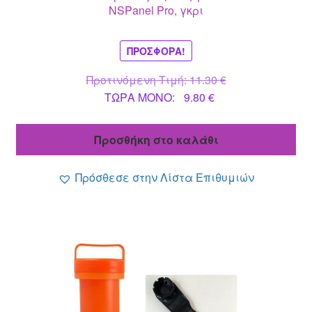
NSPanel Pro, γκρι
ΠΡΟΣΦΟΡΆ!
Original
Προτινόμενη Τιμή:
11.30
€
Η
price
ΤΩΡΑ MONO:
9.80
€
τρέχουσα
was:
τιμή
11.30 €.
Προσθήκη στο καλάθι
είναι:
9.80 €.
Πρόσθεσε στην Λίστα Επιθυμιών