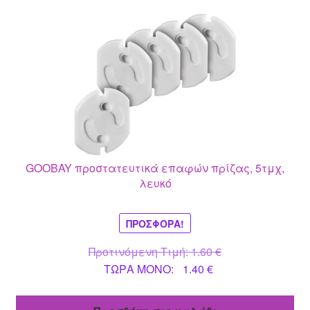
GOOBAY προστατευτικά επαφών πρίζας, 5τμχ,
λευκό
ΠΡΟΣΦΟΡΆ!
Original
Προτινόμενη Τιμή:
1.60
€
Η
price
ΤΩΡΑ MONO:
1.40
€
τρέχουσα
was:
τιμή
1.60 €.