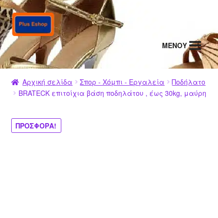
Απευθείας
Μετάβαση
μετάβαση
σε
στην
περιεχόμενο
MENΟΥ
πλοήγηση
Αρχική σελίδα
Σπορ - Χόμπι - Εργαλεία
Ποδήλατο
BRATECK επιτοίχια βάση ποδηλάτου , έως 30kg, μαύρη
ΠΡΟΣΦΟΡΆ!