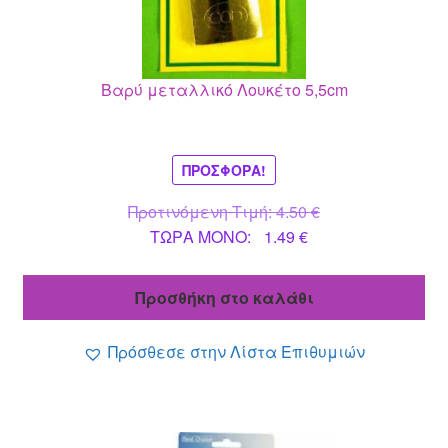
Βαρύ μεταλλικό Λουκέτο 5,5cm
ΠΡΟΣΦΟΡΆ!
Original
Προτινόμενη Τιμή:
4.50
€
Η
price
ΤΩΡΑ MONO:
1.49
€
τρέχουσα
was:
τιμή
4.50 €.
Προσθήκη στο καλάθι
είναι:
1.49 €.
Πρόσθεσε στην Λίστα Επιθυμιών