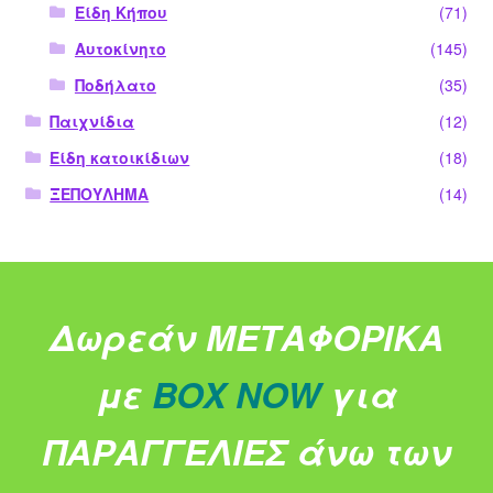
Είδη Κήπου
(71)
Αυτοκίνητο
(145)
Ποδήλατο
(35)
Παιχνίδια
(12)
Είδη κατοικίδιων
(18)
ΞΕΠΟΥΛΗΜΑ
(14)
Δωρεάν ΜΕΤΑΦΟΡΙΚΑ
με
BOX NOW
για
ΠΑΡΑΓΓΕΛΙΕΣ άνω των