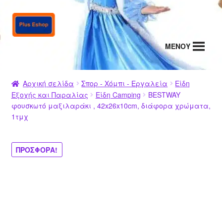
Απευθείας
Μετάβαση
μετάβαση
σε
στην
περιεχόμενο
MENΟΥ
πλοήγηση
Αρχική σελίδα
Σπορ - Χόμπι - Εργαλεία
Είδη
Εξοχής και Παραλίας
Είδη Camping
BESTWAY
φουσκωτό μαξιλαράκι , 42x26x10cm, διάφορα χρώματα,
1τμχ
ΠΡΟΣΦΟΡΆ!