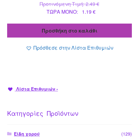
Original
Προτινόμενη Τιμή:
2.49
€
Η
price
ΤΩΡΑ MONO:
1.19
€
τρέχουσα
was:
τιμή
2.49 €.
Προσθήκη στο καλάθι
είναι:
1.19 €.
Πρόσθεσε στην Λίστα Επιθυμιών
Λίστα Επιθυμιών -
Κατηγορίες Προϊόντων
Είδη χορού
(129)