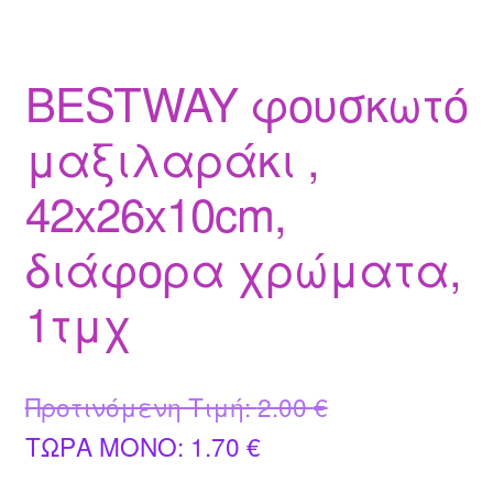
BESTWAY φουσκωτό
μαξιλαράκι ,
42x26x10cm,
διάφορα χρώματα,
1τμχ
Original
Προτινόμενη Τιμή:
2.00
€
Η
price
ΤΩΡΑ MONO:
1.70
€
τρέχουσα
was: