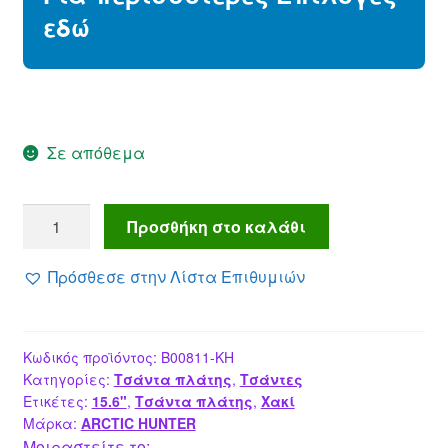
εδώ
Σε απόθεμα
ARCTIC
Προσθήκη στο καλάθι
HUNTER
τσάντα
Πρόσθεσε στην Λίστα Επιθυμιών
πλάτης
με
θήκη
Κωδικός προϊόντος:
B00811-KH
laptop
Κατηγορίες:
Τσάντα πλάτης
,
Τσάντες
15.6",
Ετικέτες:
15.6"
,
Τσάντα πλάτης
,
Χακί
16.5L,
Μάρκα:
ARCTIC HUNTER
χακί
Μοιραστείτε το: