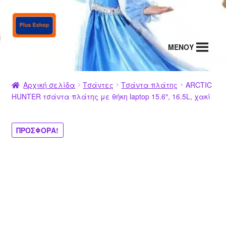
Απευθείας
Μετάβαση
μετάβαση
σε
στην
περιεχόμενο
MENΟΥ
πλοήγηση
Αρχική σελίδα
Τσάντες
Τσάντα πλάτης
ARCTIC
HUNTER τσάντα πλάτης με θήκη laptop 15.6″, 16.5L, χακί
ΠΡΟΣΦΟΡΆ!