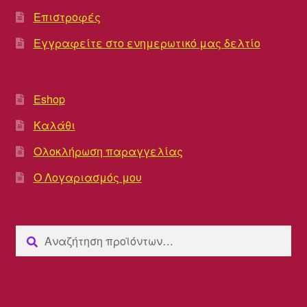
Επιστροφές
Εγγραφείτε στο ενημερωτικό μας δελτίο
Eshop
Καλάθι
Ολοκλήρωση παραγγελίας
Ο Λογαριασμός μου
Αναζήτηση
Αναζήτηση
για: