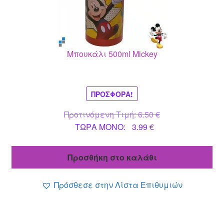
Μπουκάλι 500ml Mickey
ΠΡΟΣΦΟΡΆ!
Original
Προτινόμενη Τιμή:
6.50
€
Η
price
ΤΩΡΑ MONO:
3.99
€
τρέχουσα
was:
τιμή
6.50 €.
Προσθήκη στο καλάθι
είναι:
3.99 €.
Πρόσθεσε στην Λίστα Επιθυμιών