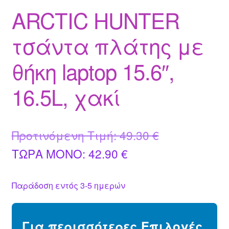
ARCTIC HUNTER
τσάντα πλάτης με
θήκη laptop 15.6″,
16.5L, χακί
Original
Προτινόμενη Τιμή:
49.30
€
Η
price
ΤΩΡΑ MONO:
42.90
€
τρέχουσα
was:
Παράδοση εντός 3-5 ημερών
τιμή
49.30 €.
είναι:
Για περισσότερες Επιλογές
42.90 €.