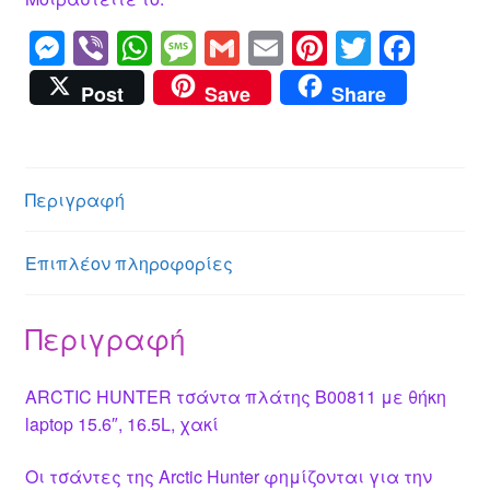
ποσότητα
M
Vi
W
M
G
E
Pi
T
F
e
b
h
e
m
m
nt
wi
a
Post
Save
Share
ss
er
at
ss
ail
ail
er
tt
c
e
s
a
e
er
e
n
A
g
st
b
Περιγραφή
g
p
e
o
er
p
o
Επιπλέον πληροφορίες
k
Περιγραφή
ARCTIC HUNTER τσάντα πλάτης B00811 με θήκη
laptop 15.6″, 16.5L, χακί
Οι τσάντες της Arctic Hunter φημίζονται για την